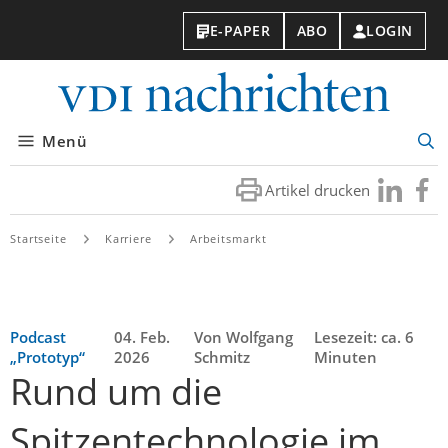
E-PAPER
ABO
LOGIN
VDI-
Nachri
Menü
Suc
öff
Artikel drucken
Besuchen
Besuc
Sie
Sie
uns
uns
Startseite
Karriere
Arbeitsmarkt
bei
bei
LinkedIn
Faceb
Podcast
04. Feb.
Von Wolfgang
Lesezeit: ca. 6
„Prototyp“
2026
Schmitz
Minuten
Rund um die
Spitzentechnologie im