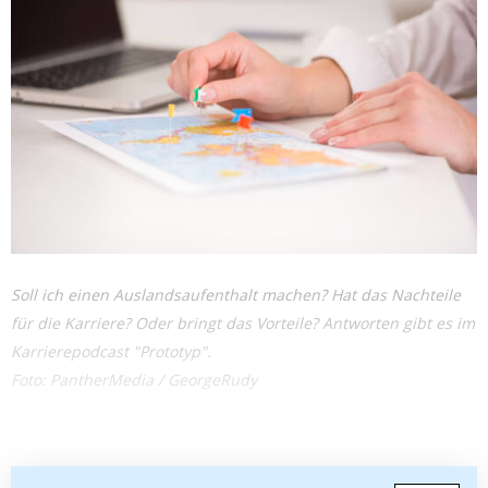
Soll ich einen Auslandsaufenthalt machen? Hat das Nachteile
für die Karriere? Oder bringt das Vorteile? Antworten gibt es im
Karrierepodcast "Prototyp".
Foto: PantherMedia / GeorgeRudy