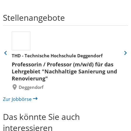
Stellenangebote
THD - Technische Hochschule Deggendorf
Eine
Eine
Folie
Folie
Professorin / Professor (m/w/d) für das
zurück
vor
Lehrgebiet "Nachhaltige Sanierung und
Renovierung"
Deggendorf
Zur Jobbörse
Das könnte Sie auch
interessieren