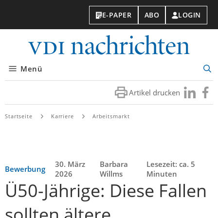
E-PAPER
ABO
LOGIN
VDI-
Nachri
Menü
Suc
öff
Artikel drucken
Besuchen
Besuc
Sie
Sie
uns
uns
Startseite
Karriere
Arbeitsmarkt
bei
bei
LinkedIn
Faceb
30. März
Barbara
Lesezeit: ca. 5
Bewerbung
2026
Willms
Minuten
Ü50-Jährige: Diese Fallen
sollten ältere