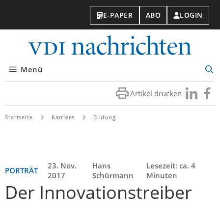
E-PAPER
ABO
LOGIN
VDI-
Nachri
Menü
Suc
öff
Artikel drucken
Besuchen
Besuc
Sie
Sie
uns
uns
Startseite
Karriere
Bildung
bei
bei
LinkedIn
Faceb
23. Nov.
Hans
Lesezeit: ca. 4
PORTRÄT
2017
Schürmann
Minuten
Der Innovationstreiber