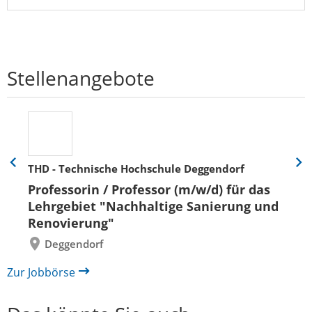
Stellenangebote
THD - Technische Hochschule Deggendorf
Eine
Eine
Folie
Folie
Professorin / Professor (m/w/d) für das
zurück
vor
Lehrgebiet "Nachhaltige Sanierung und
Renovierung"
Deggendorf
Zur Jobbörse