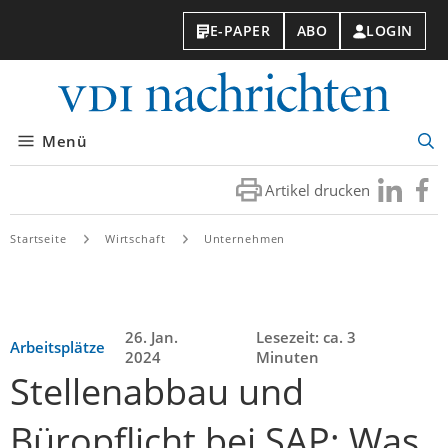
E-PAPER
ABO
LOGIN
VDI-
Nachri
Menü
Suc
öff
Artikel drucken
Besuchen
Besuc
Sie
Sie
uns
uns
Startseite
Wirtschaft
Unternehmen
bei
bei
LinkedIn
Faceb
26. Jan.
Lesezeit: ca. 3
Arbeitsplätze
2024
Minuten
Stellenabbau und
Büropflicht bei SAP: Was