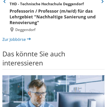
THD - Technische Hochschule Deggendorf
Eine
Eine
Folie
Folie
Professorin / Professor (m/w/d) für das
zurück
vor
Lehrgebiet "Nachhaltige Sanierung und
Renovierung"
Deggendorf
Zur Jobbörse
Das könnte Sie auch
interessieren