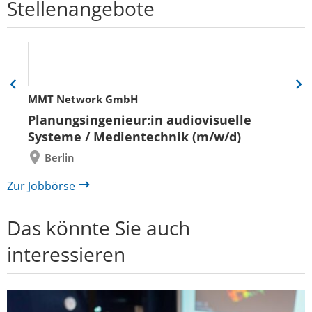
Stellenangebote
Eine
Eine
MMT Network GmbH
Folie
Folie
zurück
vor
Planungsingenieur:in audiovisuelle
Systeme / Medientechnik (m/w/d)
Berlin
Zur Jobbörse
Das könnte Sie auch
interessieren