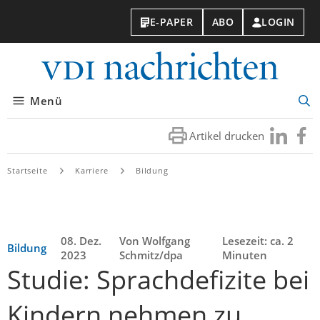
E-PAPER
ABO
LOGIN
VDI-
Nachri
Menü
Suc
öff
Artikel drucken
Besuchen
Besuc
Sie
Sie
uns
uns
Startseite
Karriere
Bildung
bei
bei
LinkedIn
Faceb
08. Dez.
Von Wolfgang
Lesezeit: ca. 2
Bildung
2023
Schmitz/dpa
Minuten
Studie: Sprachdefizite bei
Kindern nehmen zu