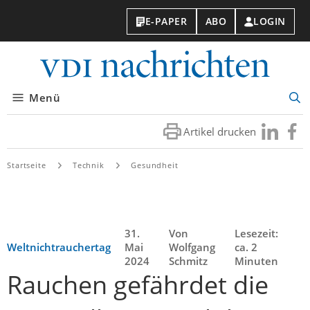
E-PAPER
ABO
LOGIN
VDI-
Nachri
Menü
Suc
öff
Artikel drucken
Besuchen
Besuc
Sie
Sie
uns
uns
Startseite
Technik
Gesundheit
bei
bei
LinkedIn
Faceb
31.
Von
Lesezeit:
Weltnichtrauchertag
Mai
Wolfgang
ca. 2
2024
Schmitz
Minuten
Rauchen gefährdet die