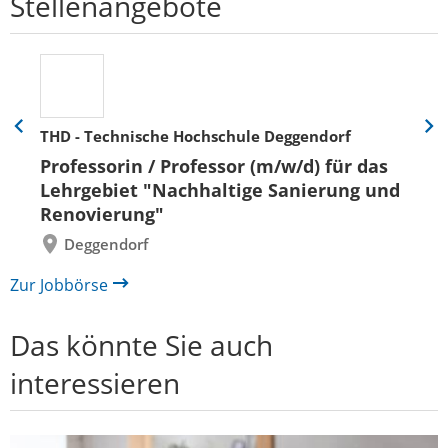
Stellenangebote
THD - Technische Hochschule Deggendorf
Eine
Eine
Folie
Folie
Professorin / Professor (m/w/d) für das
zurück
vor
Lehrgebiet "Nachhaltige Sanierung und
Renovierung"
Deggendorf
Zur Jobbörse
Das könnte Sie auch
interessieren