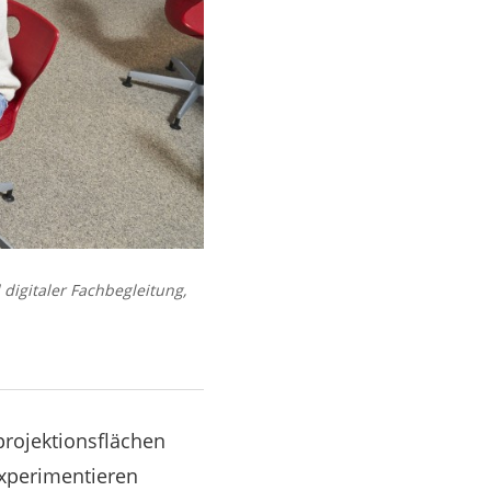
igitaler Fachbegleitung,
rojektionsflächen
experimentieren