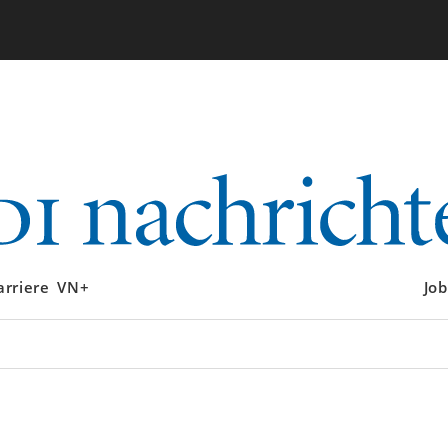
arriere
VN+
Job