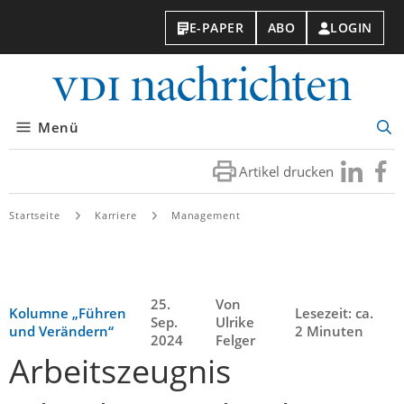
E-PAPER
ABO
LOGIN
VDI-
Nachri
Menü
Suc
öff
Artikel drucken
Besuchen
Besuc
Sie
Sie
uns
uns
Startseite
Karriere
Management
bei
bei
LinkedIn
Faceb
25.
Von
Kolumne „Führen
Lesezeit: ca.
Sep.
Ulrike
und Verändern“
2 Minuten
2024
Felger
Arbeitszeugnis