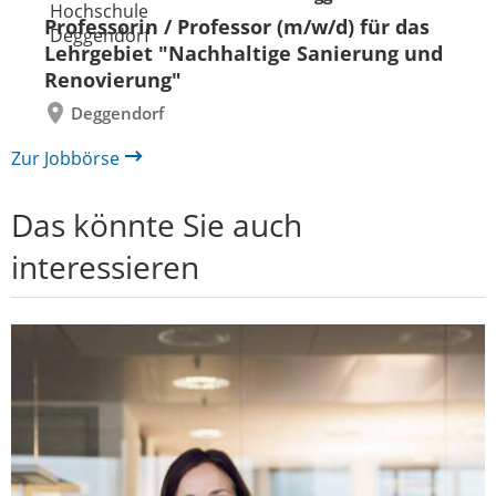
Folie
Folie
Professorin / Professor (m/w/d) für das
zurück
vor
Lehrgebiet "Nachhaltige Sanierung und
Renovierung"
Deggendorf
Zur Jobbörse
Das könnte Sie auch
interessieren