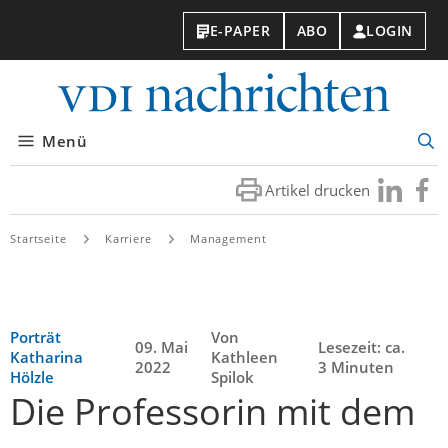
E-PAPER
ABO
LOGIN
VDI-
Nachri
Menü
Suc
öff
Artikel drucken
Besuchen
Besuc
Sie
Sie
uns
uns
Startseite
Karriere
Management
bei
bei
LinkedIn
Faceb
Porträt
Von
09. Mai
Lesezeit: ca.
Katharina
Kathleen
2022
3 Minuten
Hölzle
Spilok
Die Professorin mit dem