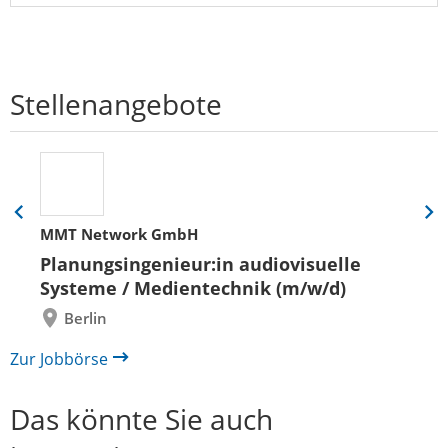
Stellenangebote
Eine
Eine
MMT Network GmbH
Folie
Folie
zurück
vor
Planungsingenieur:in audiovisuelle
Systeme / Medientechnik (m/w/d)
Berlin
Zur Jobbörse
Das könnte Sie auch