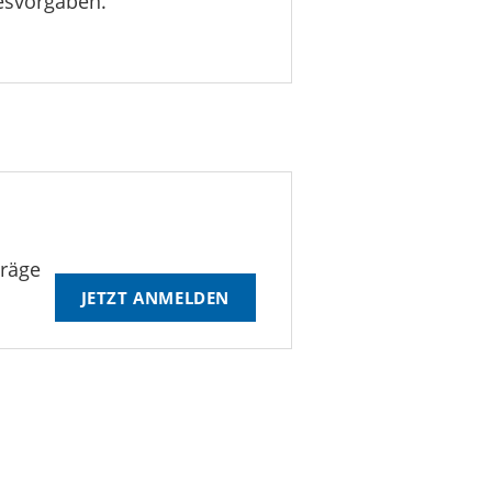
esvorgaben.
träge
JETZT ANMELDEN