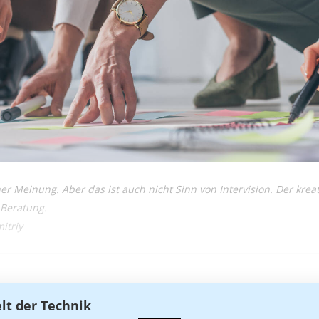
ner Meinung. Aber das ist auch nicht Sinn von Intervision. Der kreat
 Beratung.
itriy
elt der Technik