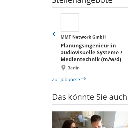
her
MMT Network GmbH
Eine
Folie
ür
Planungsingenieur:in
zurück
 und Bauen (BLB)
audiovisuelle Systeme /
/in (w/m/d)
Medientechnik (m/w/d)
/ Außenanlagen
Berlin
il /
bau
Zur Jobbörse
Das könnte Sie auch