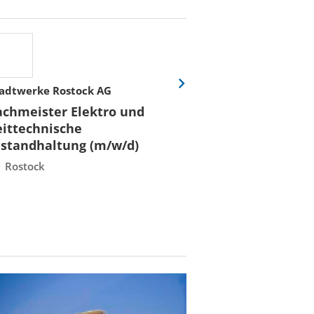
adtwerke Rostock AG
Stadtwerke Rost
Eine
Folie
achmeister Elektro und
Fachmeister E
vor
eittechnische
Leittechnisch
nstandhaltung (m/w/d)
Instandhaltun
Rostock
Rostock