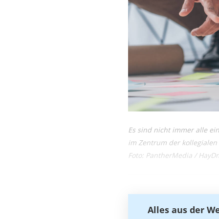
Es sind nicht immer alle ei
im Zentrum der kollegialen
Foto: PantherMedia / HayDm
Alles aus der W