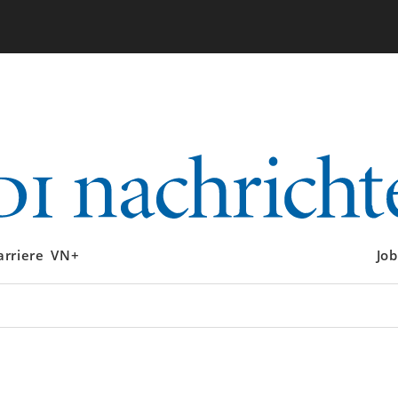
arriere
VN+
Job