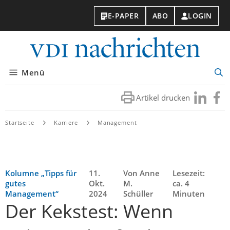
E-PAPER
ABO
LOGIN
VDI-
Nachri
Menü
Suc
öff
Artikel drucken
Besuchen
Besuc
Sie
Sie
uns
uns
Startseite
Karriere
Management
bei
bei
LinkedIn
Faceb
Kolumne „Tipps für
11.
Von Anne
Lesezeit:
gutes
Okt.
M.
ca. 4
Management“
2024
Schüller
Minuten
Der Kekstest: Wenn