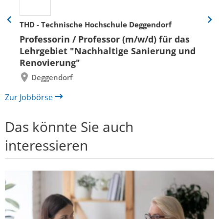
THD - Technische Hochschule Deggendorf
Eine
Eine
Folie
Folie
Professorin / Professor (m/w/d) für das
zurück
vor
Lehrgebiet "Nachhaltige Sanierung und
Renovierung"
Deggendorf
Zur Jobbörse
Das könnte Sie auch
interessieren