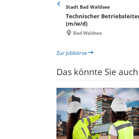
her
Stadt Bad Waldsee
Eine
Folie
ür
Technischer Betriebsleite
zurück
 und Bauen (BLB)
(m/w/d)
re/innen
Bad Waldsee
itektur bzw.
rwesen mit
 Hochbau
Zur Jobbörse
Das könnte Sie auch