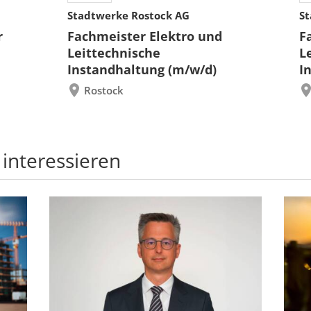
Stadtwerke Rostock AG
St
r
Fachmeister Elektro und
F
Leittechnische
L
Instandhaltung (m/w/d)
I
Rostock
 interessieren