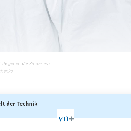
de gehen die Kinder aus.
ychenko
elt der Technik