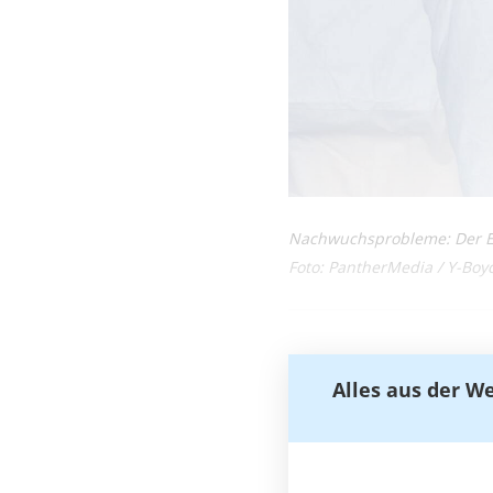
Nachwuchsprobleme: Der Er
Foto: PantherMedia / Y-Bo
Alles aus der W