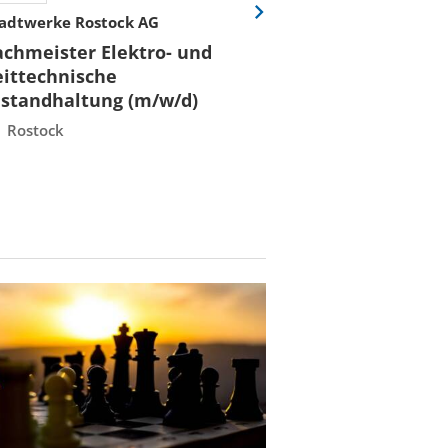
adtwerke Rostock AG
Hochschule für W
Eine
Folie
Recht Berlin
achmeister Elektro- und
vor
Professorin/Pr
eittechnische
(m/w/d) für
nstandhaltung (m/w/d)
"Konstruktion
Rostock
Berlin