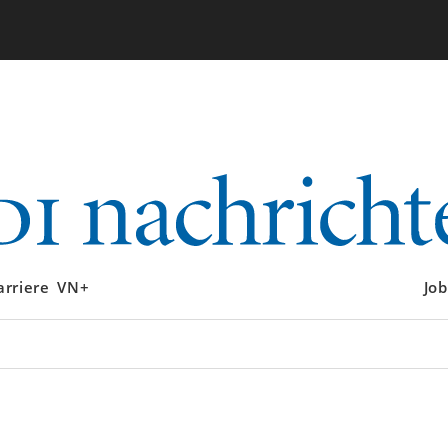
arriere
VN+
Job