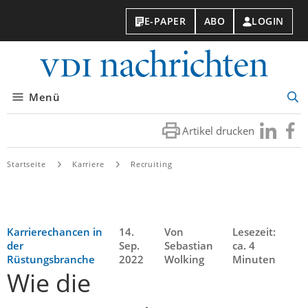
E-PAPER
ABO
LOGIN
VDI-
Nachri
Menü
Suc
öff
Artikel drucken
Besuchen
Besuc
Sie
Sie
uns
uns
Startseite
Karriere
Recruiting
bei
bei
LinkedIn
Faceb
Karrierechancen in
14.
Von
Lesezeit:
der
Sep.
Sebastian
ca. 4
Rüstungsbranche
2022
Wolking
Minuten
Wie die