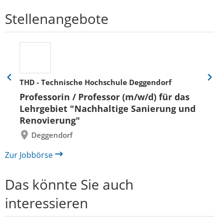
Stellenangebote
THD - Technische Hochschule Deggendorf
Eine
Eine
Folie
Folie
Professorin / Professor (m/w/d) für das
zurück
vor
Lehrgebiet "Nachhaltige Sanierung und
Renovierung"
Deggendorf
Zur Jobbörse
Das könnte Sie auch
interessieren