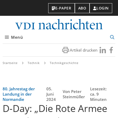
E-PAPER
ABO
LOGIN
VDI-
Nachri
Menü
Suc
öff
Artikel drucken
Besuchen
Besuc
Sie
Sie
uns
uns
Startseite
Technik
Technikgeschichte
bei
bei
LinkedIn
Faceb
80. Jahrestag der
05.
Lesezeit:
Von Peter
Landung in der
Juni
ca. 9
Steinmüller
Normandie
2024
Minuten
D-Day: „Die Rote Armee