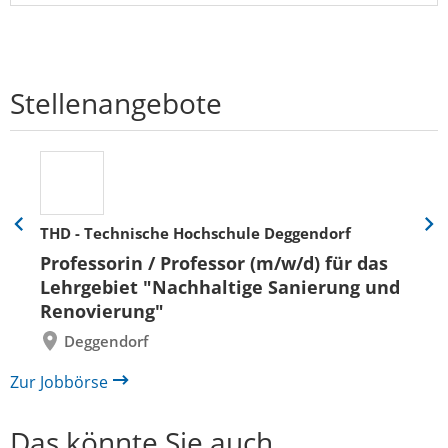
Stellenangebote
THD - Technische Hochschule Deggendorf
Eine
Eine
Folie
Folie
Professorin / Professor (m/w/d) für das
zurück
vor
Lehrgebiet "Nachhaltige Sanierung und
Renovierung"
Deggendorf
Zur Jobbörse
Das könnte Sie auch