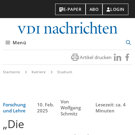
E-PAPER
ABO
LOGIN
VDI-
Nachri
Menü
Suc
öff
Artikel drucken
Besuchen
Besuc
Sie
Sie
uns
uns
Startseite
Karriere
Studium
bei
bei
LinkedIn
Faceb
Von
Forschung
10. Feb.
Lesezeit: ca. 4
Wolfgang
und Lehre
2025
Minuten
Schmitz
„Die