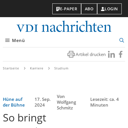
E-PAPER
ABO
LOGIN
VDI-
Nachri
Menü
Suc
öff
Artikel drucken
Besuchen
Besuc
Sie
Sie
uns
uns
Startseite
Karriere
Studium
bei
bei
LinkedIn
Faceb
Von
Hüne auf
17. Sep.
Lesezeit: ca. 4
Wolfgang
der Bühne
2024
Minuten
Schmitz
So bringt