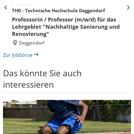
THD - Technische Hochschule Deggendorf
Eine
Eine
Folie
Folie
Professorin / Professor (m/w/d) für das
zurück
vor
Lehrgebiet "Nachhaltige Sanierung und
Renovierung"
Deggendorf
Zur Jobbörse
Das könnte Sie auch
interessieren