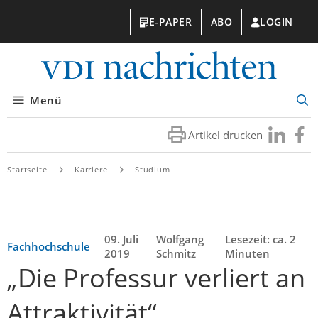
E-PAPER
ABO
LOGIN
VDI-
Nachri
Menü
Suc
öff
Artikel drucken
Besuchen
Besuc
Sie
Sie
uns
uns
Startseite
Karriere
Studium
bei
bei
LinkedIn
Faceb
09. Juli
Wolfgang
Lesezeit: ca. 2
Fachhochschule
2019
Schmitz
Minuten
„Die Professur verliert an
Attraktivität“