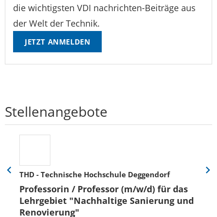
die wichtigsten VDI nachrichten-Beiträge aus
der Welt der Technik.
JETZT ANMELDEN
Stellenangebote
THD - Technische Hochschule Deggendorf
Eine
Eine
Folie
Folie
Professorin / Professor (m/w/d) für das
zurück
vor
Lehrgebiet "Nachhaltige Sanierung und
Renovierung"