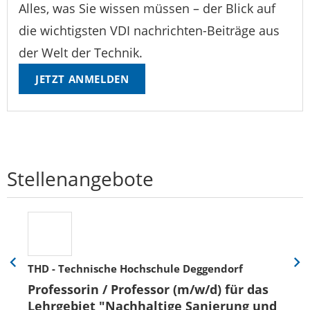
Alles, was Sie wissen müssen – der Blick auf
die wichtigsten VDI nachrichten-Beiträge aus
der Welt der Technik.
JETZT ANMELDEN
Stellenangebote
THD - Technische Hochschule Deggendorf
Eine
Eine
Folie
Folie
Professorin / Professor (m/w/d) für das
zurück
vor
Lehrgebiet "Nachhaltige Sanierung und