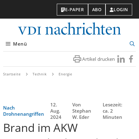
E-PAPER
ABO
LOGIN
VDI-
Nachri
Menü
Suc
öff
Artikel drucken
Besuchen
Besuc
Sie
Sie
uns
uns
Startseite
Technik
Energie
bei
bei
LinkedIn
Faceb
12.
Von
Lesezeit:
Nach
Aug.
Stephan
ca. 2
Drohnenangriffen
2024
W. Eder
Minuten
Brand im AKW