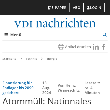
E-PAPER
ABO
LOGIN
VDI-
Nachri
Menü
Suc
öff
Artikel drucken
Besuchen
Besuc
Sie
Sie
uns
uns
Startseite
Technik
Energie
bei
bei
LinkedIn
Faceb
Finanzierung für
13.
Lesezeit:
Von Heinz
Endlager bis 2099
Aug.
ca. 4
Wraneschitz
gesichert
2024
Minuten
Atommüll: Nationales