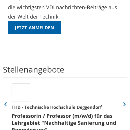
die wichtigsten VDI nachrichten-Beiträge aus
der Welt der Technik.
JETZT ANMELDEN
Stellenangebote
THD - Technische Hochschule Deggendorf
Eine
Eine
Folie
Folie
Professorin / Professor (m/w/d) für das
zurück
vor
Lehrgebiet "Nachhaltige Sanierung und
Renovierung"