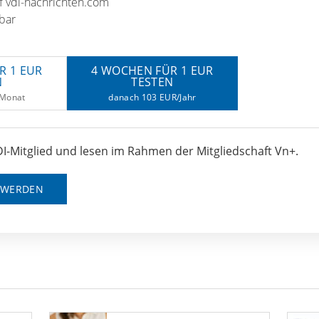
uf vdi-nachrichten.com
bar
R 1 EUR
4 WOCHEN FÜR 1 EUR
N
TESTEN
/Monat
danach 103 EUR/Jahr
I-Mitglied und lesen im Rahmen der Mitgliedschaft Vn+.
D WERDEN