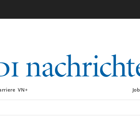
arriere
VN+
Job