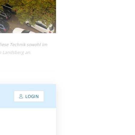
iese Technik sowohl im
n Landsberg an.
LOGIN