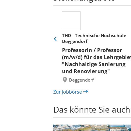
THD - Technische Hochschule
Deggendorf
Eine
Verkehr &
Folie
Professorin / Professor
x)
zurück
(m/w/d) für das Lehrgebie
"Nachhaltige Sanierung
und Renovierung"
Deggendorf
Zur Jobbörse
Das könnte Sie auch