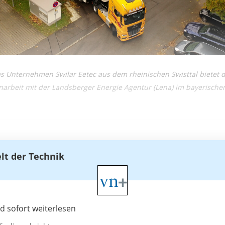
 Unternehmen Swilar Eetec aus dem rheinischen Swisttal bietet d
arbeit mit der Landsberger Energie Agentur (Lena) im bayerische
elt der Technik
 sofort weiterlesen