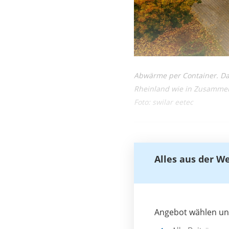
Abwärme per Container. Das
Rheinland wie in Zusammen
Foto: swilar eetec
Alles aus der W
Angebot wählen und