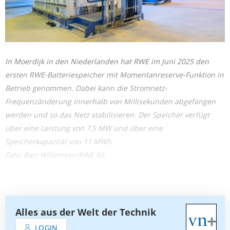
In Moerdijk in den Niederlanden hat RWE im Juni 2025 den
ersten RWE-Batteriespeicher mit Momentanreserve-Funktion in
Betrieb genommen. Dabei kann die Stromnetz-
Frequenzänderung innerhalb von Millisekunden abgefangen
werden und so das Netz stabilisieren. Der Speicher verfügt
über eine Leistung von 7,5 MW und über eine
Speicherkapazität von 11 MWh.
Foto: Bart Willemsen/RWE NL
Alles aus der Welt der Technik
LOGIN