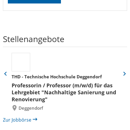
Stellenangebote
THD - Technische Hochschule Deggendorf
Eine
Eine
Folie
Folie
Professorin / Professor (m/w/d) für das
zurück
vor
Lehrgebiet "Nachhaltige Sanierung und
Renovierung"
Deggendorf
Zur Jobbörse