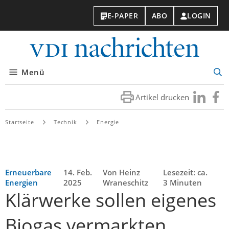
E-PAPER
ABO
LOGIN
VDI-
Nachri
Menü
Suc
öff
Artikel drucken
Besuchen
Besuc
Sie
Sie
uns
uns
Startseite
Technik
Energie
bei
bei
LinkedIn
Faceb
Erneuerbare
14. Feb.
Von Heinz
Lesezeit: ca.
Energien
2025
Wraneschitz
3 Minuten
Klärwerke sollen eigenes
Biogas vermarkten