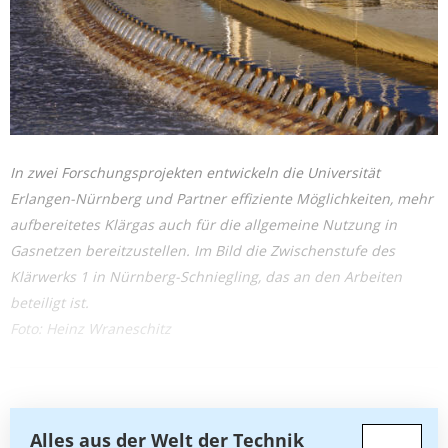
In zwei Forschungsprojekten entwickeln die Universität
Erlangen-Nürnberg und Partner effiziente Möglichkeiten, mehr
aufbereitetes Klärgas auch für die allgemeine Nutzung in
Gasnetzen bereitzustellen. Im Bild die Zwischenstufe des
Klärwerks 1 in Nürnberg-Schniegling, das an den Arbeiten
beteiligt ist.
Foto: Heinz Wraneschitz
Alles aus der Welt der Technik