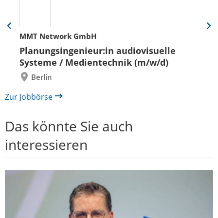
Eine
Eine
MMT Network GmbH
Folie
Folie
zurück
vor
Planungsingenieur:in audiovisuelle
Systeme / Medientechnik (m/w/d)
Berlin
Zur Jobbörse
Das könnte Sie auch
interessieren