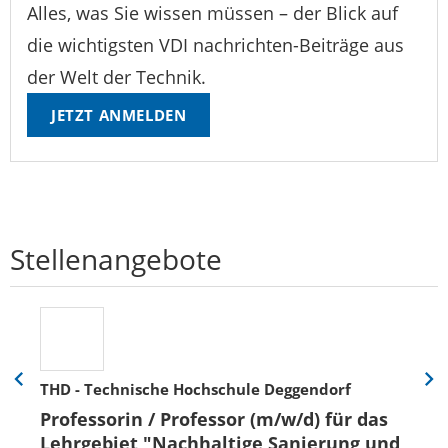
Alles, was Sie wissen müssen – der Blick auf
die wichtigsten VDI nachrichten-Beiträge aus
der Welt der Technik.
JETZT ANMELDEN
Stellenangebote
THD - Technische Hochschule Deggendorf
Eine
Eine
Folie
Folie
Professorin / Professor (m/w/d) für das
zurück
vor
Lehrgebiet "Nachhaltige Sanierung und