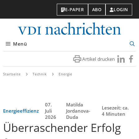
E-PAPER
ABO
LOGIN
VDI-
Nachri
Menü
Suc
öff
Artikel drucken
Besuchen
Besuc
Sie
Sie
uns
uns
Startseite
Technik
Energie
bei
bei
LinkedIn
Faceb
07.
Matilda
Lesezeit: ca.
Energieeffizienz
Juli
Jordanova-
4 Minuten
2026
Duda
Überraschender Erfolg