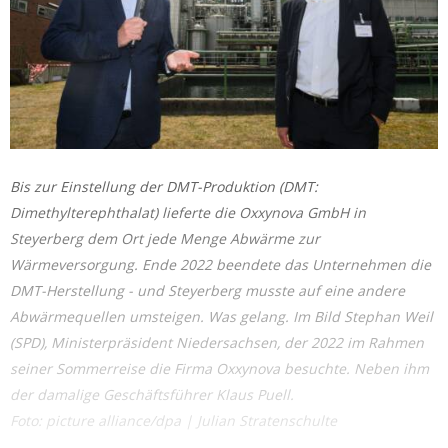
Bis zur Einstellung der DMT-Produktion (DMT:
Dimethylterephthalat) lieferte die Oxxynova GmbH in
Steyerberg dem Ort jede Menge Abwärme zur
Wärmeversorgung. Ende 2022 beendete das Unternehmen die
DMT-Herstellung - und Steyerberg musste auf eine andere
Abwärmequellen umsteigen. Was gelang. Im Bild Stephan Weil
(SPD), Ministerpräsident Niedersachsen, der 2022 im Rahmen
seiner Sommerreise die Firma Oxxynova besuchte. Neben ihm
der damalige Geschäftsführer Klaus Puell.
Foto: picture alliance/dpa | Julian Stratenschulte