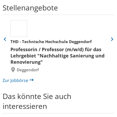
Stellenangebote
THD - Technische Hochschule Deggendorf
Eine
Eine
Folie
Folie
Professorin / Professor (m/w/d) für das
zurück
vor
Lehrgebiet "Nachhaltige Sanierung und
Renovierung"
Deggendorf
Zur Jobbörse
Das könnte Sie auch
interessieren