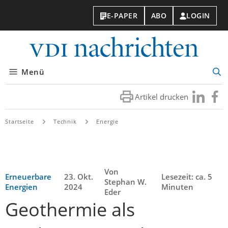
E-PAPER
ABO
LOGIN
VDI-
Nachri
Menü
Suc
öff
Artikel drucken
Besuchen
Besuc
Sie
Sie
uns
uns
Startseite
Technik
Energie
bei
bei
LinkedIn
Faceb
Von
Erneuerbare
23. Okt.
Lesezeit: ca. 5
Stephan W.
Energien
2024
Minuten
Eder
Geothermie als