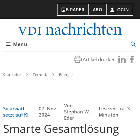
E-PAPER
ABO
LOGIN
VDI-
Nachri
Menü
Suc
öff
Artikel drucken
Besuchen
Besuc
Sie
Sie
uns
uns
Startseite
Technik
Energie
bei
bei
LinkedIn
Faceb
Von
Solarwatt
07. Nov.
Lesezeit: ca. 3
Stephan W.
setzt auf KI
2024
Minuten
Eder
Smarte Gesamtlösung