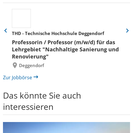
THD - Technische Hochschule Deggendorf
Eine
Eine
Folie
Folie
Professorin / Professor (m/w/d) für das
zurück
vor
Lehrgebiet "Nachhaltige Sanierung und
Renovierung"
Deggendorf
Zur Jobbörse
Das könnte Sie auch
interessieren