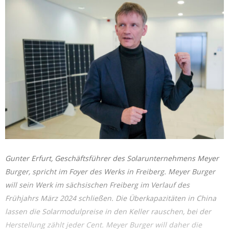
Gunter Erfurt, Geschäftsführer des Solarunternehmens Meyer
Burger, spricht im Foyer des Werks in Freiberg. Meyer Burger
will sein Werk im sächsischen Freiberg im Verlauf des
Frühjahrs März 2024 schließen. Die Überkapazitäten in China
lassen die Solarmodulpreise in den Keller rauschen, bei der
Herstellung zählt jeder Cent. Meyer Burger will daher die