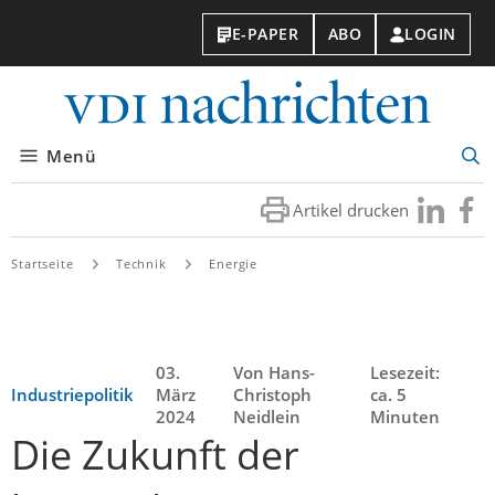
E-PAPER
ABO
LOGIN
VDI-
Nachri
Menü
Suc
öff
Artikel drucken
Besuchen
Besuc
Sie
Sie
uns
uns
Startseite
Technik
Energie
bei
bei
LinkedIn
Faceb
03.
Von Hans-
Lesezeit:
Industriepolitik
März
Christoph
ca. 5
2024
Neidlein
Minuten
Die Zukunft der