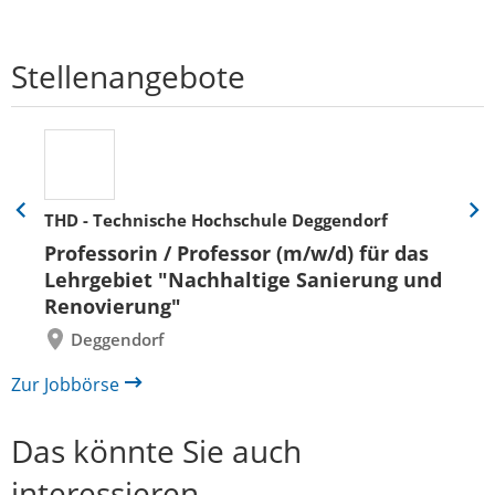
Stellenangebote
THD - Technische Hochschule Deggendorf
Eine
Eine
Folie
Folie
Professorin / Professor (m/w/d) für das
zurück
vor
Lehrgebiet "Nachhaltige Sanierung und
Renovierung"
Deggendorf
Zur Jobbörse
Das könnte Sie auch
interessieren