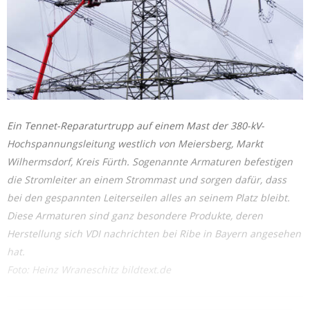
Ein Tennet-Reparaturtrupp auf einem Mast der 380-kV-
Hochspannungsleitung westlich von Meiersberg, Markt
Wilhermsdorf, Kreis Fürth. Sogenannte Armaturen befestigen
die Stromleiter an einem Strommast und sorgen dafür, dass
bei den gespannten Leiterseilen alles an seinem Platz bleibt.
Diese Armaturen sind ganz besondere Produkte, deren
Herstellung sich VDI nachrichten bei Ribe in Bayern angesehen
hat.
Foto: Heinz Wraneschitz bildtext.de