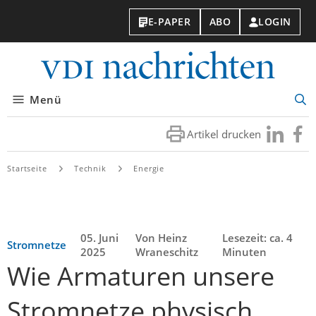
E-PAPER
ABO
LOGIN
VDI-
Nachri
Menü
Suc
öff
Artikel drucken
Besuchen
Besuc
Sie
Sie
uns
uns
Startseite
Technik
Energie
bei
bei
LinkedIn
Faceb
05. Juni
Von Heinz
Lesezeit: ca. 4
Stromnetze
2025
Wraneschitz
Minuten
Wie Armaturen unsere
Stromnetze physisch