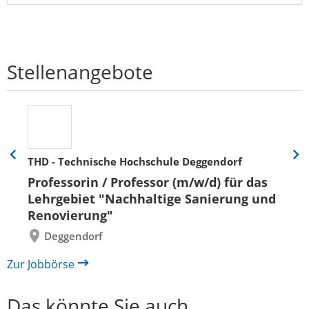
Stellenangebote
THD - Technische Hochschule Deggendorf
Eine
Eine
Folie
Folie
Professorin / Professor (m/w/d) für das
zurück
vor
Lehrgebiet "Nachhaltige Sanierung und
Renovierung"
Deggendorf
Zur Jobbörse
Das könnte Sie auch