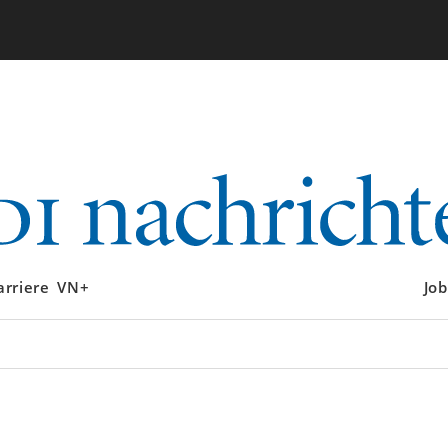
arriere
VN+
Job