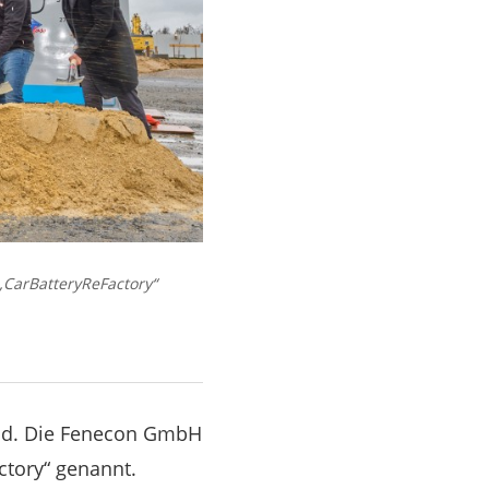
„CarBatteryReFactory“
and. Die Fenecon GmbH
ctory“ genannt.