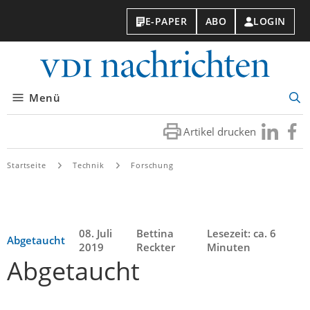
E-PAPER
ABO
LOGIN
VDI-
Nachri
Menü
Suc
öff
Artikel drucken
Besuchen
Besuc
Sie
Sie
uns
uns
Startseite
Technik
Forschung
bei
bei
LinkedIn
Faceb
08. Juli
Bettina
Lesezeit: ca. 6
Abgetaucht
2019
Reckter
Minuten
Abgetaucht