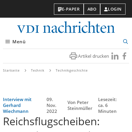
E-PAPER
ABO
LOGIN
VDI-
Nachri
Menü
Suc
öff
Artikel drucken
Besuchen
Besuc
Sie
Sie
uns
uns
Startseite
Technik
Technikgeschichte
bei
bei
LinkedIn
Faceb
Interview mit
09.
Lesezeit:
Von Peter
Gerhard
Nov.
ca. 6
Steinmüller
Wiechmann
2022
Minuten
Reichsflugscheiben: