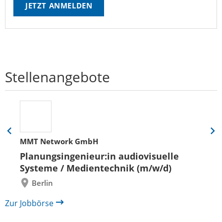
JETZT ANMELDEN
Stellenangebote
Eine
Eine
MMT Network GmbH
Folie
Folie
zurück
vor
Planungsingenieur:in audiovisuelle
Systeme / Medientechnik (m/w/d)
Berlin
Zur Jobbörse