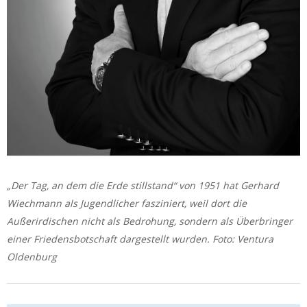
„Der Tag, an dem die Erde stillstand“ von 1951 hat Gerhard
Wiechmann als Jugendlicher fasziniert, weil dort die
Außerirdischen nicht als Bedrohung, sondern als Überbringer
einer Friedensbotschaft dargestellt wurden. Foto: Ventura
Oldenburg