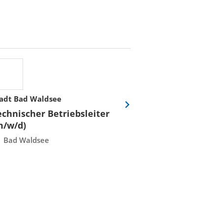
adt Bad Waldsee
Stadtwerke Rost
Eine
echnischer Betriebsleiter
Fachmeister E
Folie
m/w/d)
Leittechnisch
vor
Instandhaltun
Bad Waldsee
Rostock