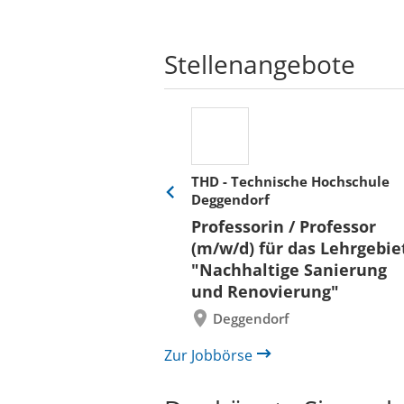
Stellenangebote
THD - Technische Hochschule
Deggendorf
Eine
Verkehr &
Folie
Professorin / Professor
x)
zurück
(m/w/d) für das Lehrgebie
"Nachhaltige Sanierung
und Renovierung"
Deggendorf
Zur Jobbörse