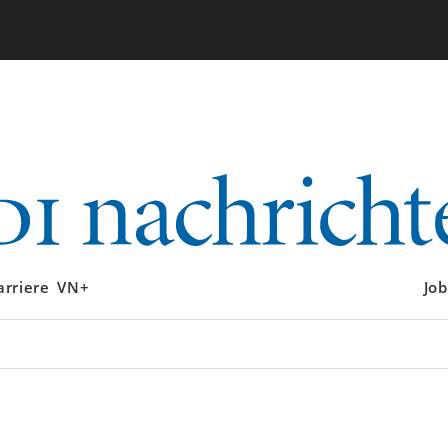
arriere
VN+
Job