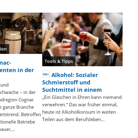
ion
Tools & Tipps
nac-
enten in der
Alkohol: Sozialer
Schmierstoff und
t und
Suchtmittel in einem
hwäche – in der
„Ein Gläschen in Ehren kann niemand
dregion Cognac
verwehren.“ Das war früher einmal,
ne ganze Branche
heute ist Alkoholkonsum in weiten
rtstrend. Betroffen
Teilen aus dem Berufsleben…
itionelle Betriebe
bauer,…