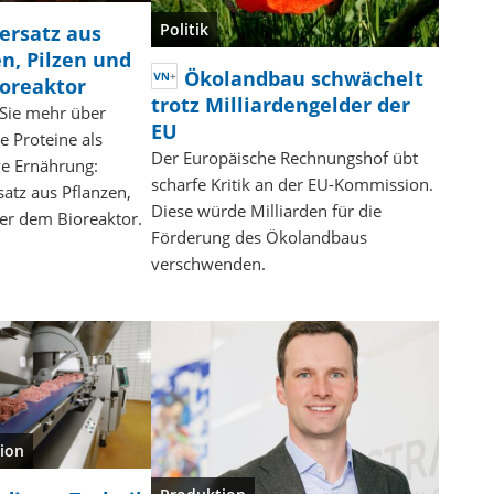
Politik
hersatz aus
en, Pilzen und
Ökolandbau schwächelt
oreaktor
trotz Milliardengelder der
 Sie mehr über
EU
se Proteine als
Der Europäische Rechnungshof übt
ve Ernährung:
scharfe Kritik an der EU-Kommission.
satz aus Pflanzen,
Diese würde Milliarden für die
der dem Bioreaktor.
Förderung des Ökolandbaus
verschwenden.
ion