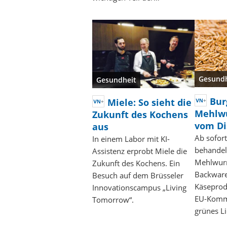
Gesundh
Gesundheit
Bur
Miele: So sieht die
Mehlw
Zukunft des Kochens
vom Di
aus
Ab sofort
In einem Labor mit KI-
behandel
Assistenz erprobt Miele die
Mehlwur
Zukunft des Kochens. Ein
Backware
Besuch auf dem Brüsseler
Käseprod
Innovationscampus „Living
EU-Kommi
Tomorrow“.
grünes L