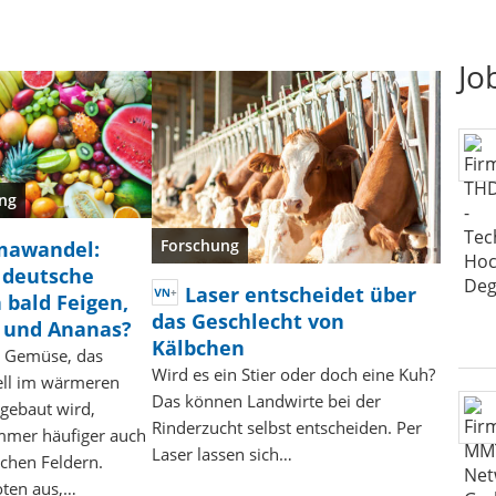
Jo
ng
Forschung
mawandel:
 deutsche
Laser entscheidet über
 bald Feigen,
das Geschlecht von
 und Ananas?
Kälbchen
 Gemüse, das
Wird es ein Stier oder doch eine Kuh?
nell im wärmeren
Das können Landwirte bei der
gebaut wird,
Rinderzucht selbst entscheiden. Per
mmer häufiger auch
Laser lassen sich…
schen Feldern.
oten aus,…