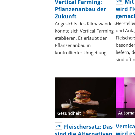
Mit
Vertical Farming:
wird F
Pflanzenanbau der
gemac
Zukunft
Herstell
Angesichts des Klimawandels
und Anla
könnte sich Vertical Farming
Fleische
etablieren. Es erlaubt den
besonders
Pflanzenanbau in
liefern, 
kontrollierter Umgebung.
sind oft 
Automa
Gesundheit
Vertic
Fleischersatz: Das
wird e
sind die Alternativen