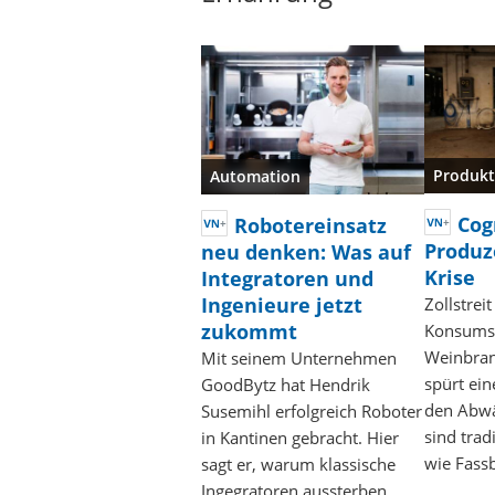
Produkt
Automation
Cog
Robotereinsatz
Produz
neu denken: Was auf
Krise
Integratoren und
Ingenieure jetzt
Zollstrei
zukommt
Konsumsc
Weinbran
Mit seinem Unternehmen
spürt ei
GoodBytz hat Hendrik
den Abwä
Susemihl erfolgreich Roboter
sind trad
in Kantinen gebracht. Hier
wie Fass
sagt er, warum klassische
Ingegratoren aussterben