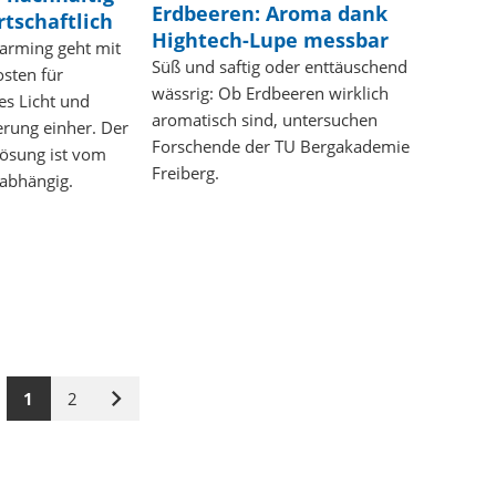
Erdbeeren: Aroma dank
rtschaftlich
Hightech-Lupe messbar
Farming geht mit
Süß und saftig oder enttäuschend
osten für
wässrig: Ob Erdbeeren wirklich
es Licht und
aromatisch sind, untersuchen
erung einher. Der
Forschende der TU Bergakademie
Lösung ist vom
Freiberg.
 abhängig.
1
2
Nächste
Seite