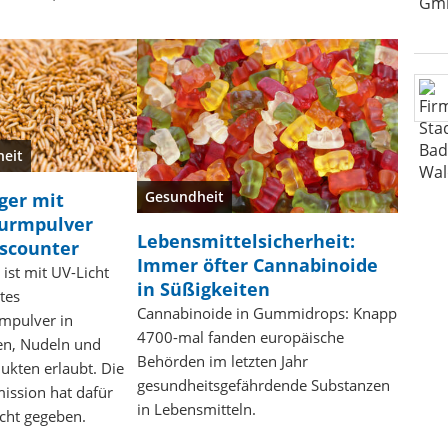
eit
Gesundheit
ger mit
urmpulver
Lebensmittelsicherheit:
scounter
Immer öfter Cannabinoide
 ist mit UV-Licht
in Süßigkeiten
tes
Cannabinoide in Gummidrops: Knapp
mpulver in
4700-mal fanden europäische
n, Nudeln und
Behörden im letzten Jahr
ukten erlaubt. Die
gesundheitsgefährdende Substanzen
ssion hat dafür
in Lebensmitteln.
icht gegeben.