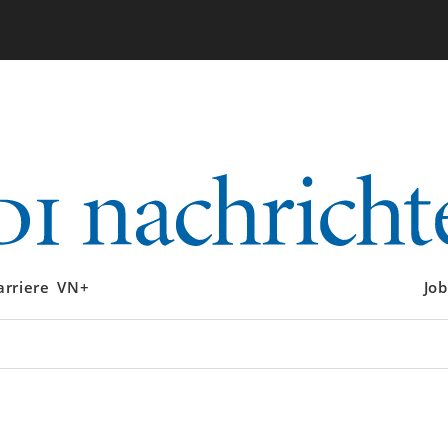
arriere
VN+
Job