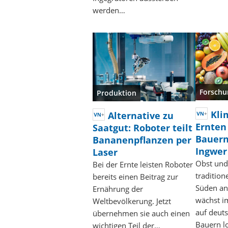
werden…
Forschu
Produktion
Kli
Alternative zu
Ernten
Saatgut: Roboter teilt
Bauern
Bananenpflanzen per
Ingwer
Laser
Obst und
Bei der Ernte leisten Roboter
traditio
bereits einen Beitrag zur
Süden an
Ernährung der
wächst i
Weltbevölkerung. Jetzt
auf deut
übernehmen sie auch einen
Bauern l
wichtigen Teil der…