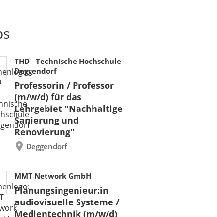
bs
THD - Technische Hochschule
Deggendorf
Professorin / Professor
(m/w/d) für das
Lehrgebiet "Nachhaltige
Sanierung und
Renovierung"
Deggendorf
MMT Network GmbH
Planungsingenieur:in
audiovisuelle Systeme /
Medientechnik (m/w/d)