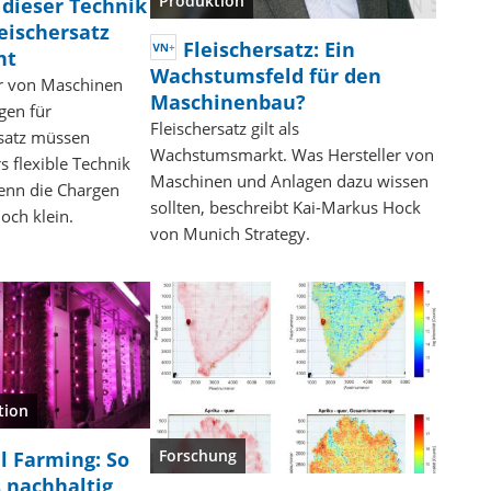
Produktion
 dieser Technik
leischersatz
Fleischersatz: Ein
ht
Wachstumsfeld für den
er von Maschinen
Maschinenbau?
gen für
Fleischersatz gilt als
rsatz müssen
Wachstumsmarkt. Was Hersteller von
 flexible Technik
Maschinen und Anlagen dazu wissen
denn die Chargen
sollten, beschreibt Kai-Markus Hock
noch klein.
von Munich Strategy.
tion
Forschung
al Farming: So
s nachhaltig