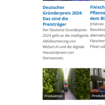
Fleisc
Deutscher
Pflanz
Gründerpreis 2024:
dem Bi
Das sind die
Preisträger
Erfahren
fleischlo
Der Deutsche Gründerpreis
alternati
2024 geht an die intelligente
Fleischer
Abfallsortierung von
Pilzen o
WeSort.AI und die digitale
Hausarztpraxis von
Dermanostic.
Produkt
Produktion