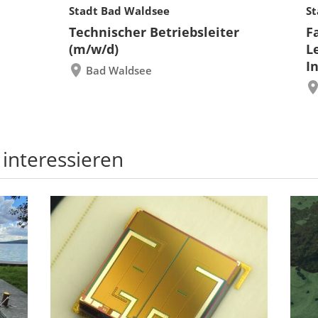
Stadt Bad Waldsee
St
Technischer Betriebsleiter
F
(m/w/d)
L
I
Bad Waldsee
 interessieren