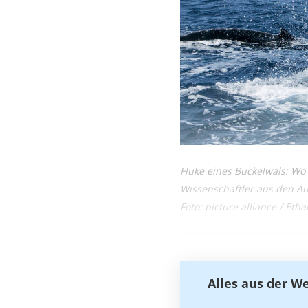
Fluke eines Buckelwals: W
Wissenschaftler aus den A
Foto: picture alliance / Et
Alles aus der W