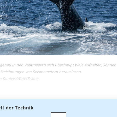
o genau in den Weltmeeren sich überhaupt Wale aufhalten, können
ufzeichnungen von Seismometern herauslesen.
han Daniels/WaterFrame
elt der Technik