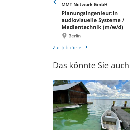
her
MMT Network GmbH
Eine
Folie
ür
Planungsingenieur:in
zurück
 und Bauen (BLB)
audiovisuelle Systeme /
/in (w/m/d)
Medientechnik (m/w/d)
/ Außenanlagen
Berlin
il /
bau
Zur Jobbörse
Das könnte Sie auch