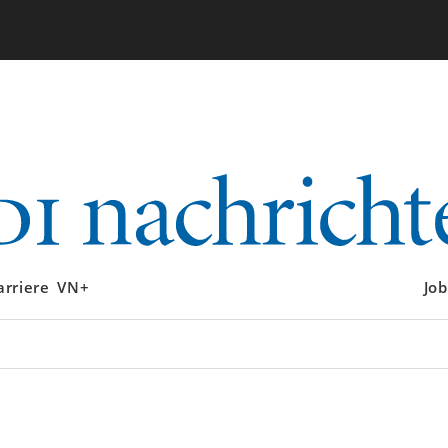
arriere
VN+
Job