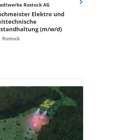
adtwerke Rostock AG
Stadtwerke Rost
Eine
Folie
achmeister Elektro und
Fachmeister E
vor
eittechnische
Leittechnisch
nstandhaltung (m/w/d)
Instandhaltun
Rostock
Rostock