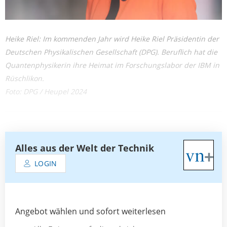
Heike Riel: Im kommenden Jahr wird Heike Riel Präsidentin der
Deutschen Physikalischen Gesellschaft (DPG). Beruflich hat die
Quantenphysikerin ihre Heimat im Forschungslabor der IBM in
Rüschlikon.
Foto: DPG / Heupel 2024
Alles aus der Welt der Technik
LOGIN
Angebot wählen und sofort weiterlesen