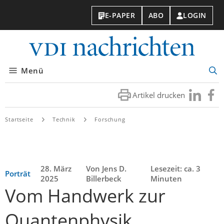
E-PAPER
ABO
LOGIN
VDI-
Nachri
Menü
Suc
öff
Artikel drucken
Besuchen
Besuc
Sie
Sie
uns
uns
Startseite
Technik
Forschung
bei
bei
LinkedIn
Faceb
28. März
Von Jens D.
Lesezeit: ca. 3
Porträt
2025
Billerbeck
Minuten
Vom Handwerk zur
Quantenphysik