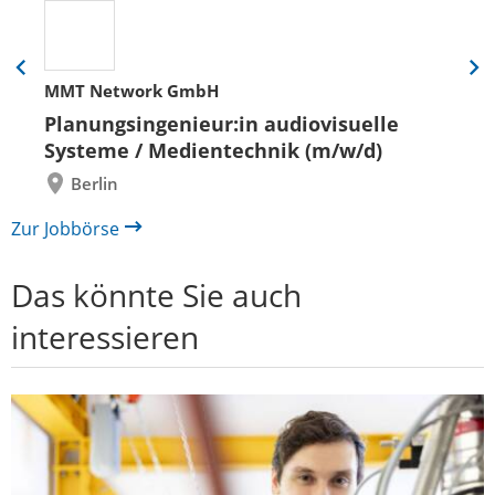
Eine
Eine
MMT Network GmbH
Folie
Folie
zurück
vor
Planungsingenieur:in audiovisuelle
Systeme / Medientechnik (m/w/d)
Berlin
Zur Jobbörse
Das könnte Sie auch
interessieren