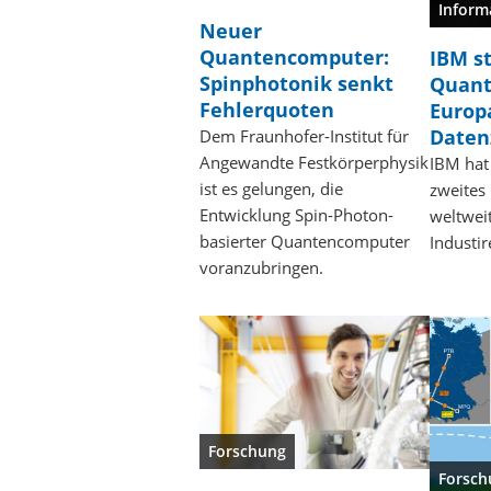
Inform
Neuer
Quantencomputer:
IBM s
Spinphotonik senkt
Quant
Fehlerquoten
Europ
Daten
Dem Fraunhofer-Institut für
Angewandte Festkörperphysik
IBM hat
ist es gelungen, die
zweites
Entwicklung Spin-Photon-
weltwei
basierter Quantencomputer
Industir
voranzubringen.
Forschung
Forsch