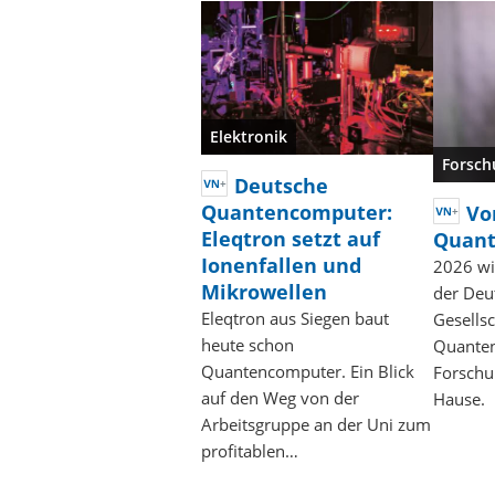
Elektronik
Forsch
Deutsche
Quantencomputer:
Vo
Eleqtron setzt auf
Quant
Ionenfallen und
2026 wir
Mikrowellen
der Deu
Eleqtron aus Siegen baut
Gesellsc
heute schon
Quanten
Quantencomputer. Ein Blick
Forschu
auf den Weg von der
Hause.
Arbeitsgruppe an der Uni zum
profitablen…