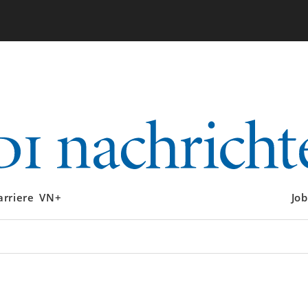
arriere
VN+
Job