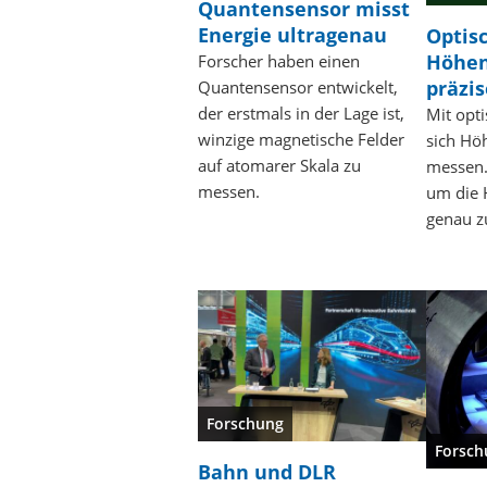
Quantensensor misst
Energie ultragenau
Optis
Höhen
Forscher haben einen
präzis
Quantensensor entwickelt,
der erstmals in der Lage ist,
Mit opt
winzige magnetische Felder
sich Hö
auf atomarer Skala zu
messen.
messen.
um die 
genau z
Forschung
Forsch
Bahn und DLR