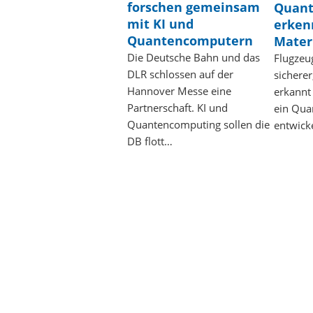
forschen gemeinsam
Quan
mit KI und
erken
Quantencomputern
Mater
Die Deutsche Bahn und das
Flugzeu
DLR schlossen auf der
sichere
Hannover Messe eine
erkannt
Partnerschaft. KI und
ein Qu
Quantencomputing sollen die
entwick
DB flott…