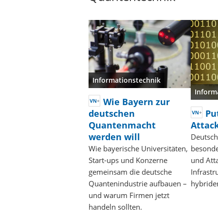
Informationstechnik
Inform
Wie Bayern zur
deutschen
Pu
Quantenmacht
Attac
werden will
Deutsch
Wie bayerische Universitäten,
besonde
Start-ups und Konzerne
und Atta
gemeinsam die deutsche
Infrastr
Quantenindustrie aufbauen –
hybride
und warum Firmen jetzt
handeln sollten.