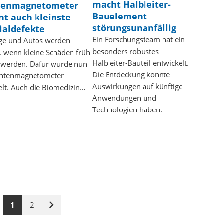
macht Halbleiter-
tenmagnetometer
Bauelement
nt auch kleinste
störungsunanfällig
ialdefekte
Ein Forschungsteam hat ein
ge und Autos werden
besonders robustes
r, wenn kleine Schäden früh
Halbleiter-Bauteil entwickelt.
 werden. Dafür wurde nun
Die Entdeckung könnte
antenmagnetometer
Auswirkungen auf künftige
elt. Auch die Biomedizin…
Anwendungen und
Technologien haben.
1
2
Nächste
Seite