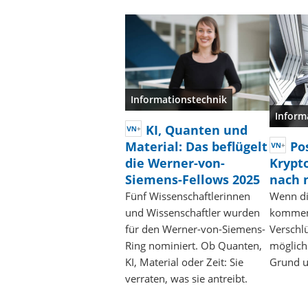
Informationstechnik
Inform
KI, Quanten und
Material: Das beflügelt
Po
die Werner-von-
Krypto
Siemens-Fellows 2025
nach 
Fünf Wissenschaftlerinnen
Wenn d
und Wissenschaftler wurden
kommen,
für den Werner-von-Siemens-
Verschl
Ring nominiert. Ob Quanten,
mögliche
KI, Material oder Zeit: Sie
Grund u
verraten, was sie antreibt.