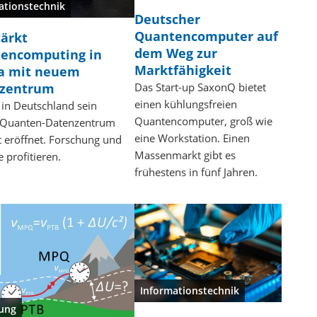
ationstechnik
Deutscher
Quantencomputer auf
tärkt
dem Weg zur
encomputing in
Marktfähigkeit
a mit neuem
zentrum
Das Start-up SaxonQ bietet
einen kühlungsfreien
 in Deutschland sein
Quantencomputer, groß wie
 Quanten-Datenzentrum
eine Workstation. Einen
t eröffnet. Forschung und
Massenmarkt gibt es
e profitieren.
frühestens in fünf Jahren.
Informationstechnik
ung