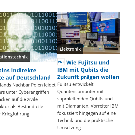
Elektronik
ationstechnik
Wie Fujitsu und
IBM mit Qubits die
tins indirekte
Zukunft prägen wollen
ke auf Deutschland
Fujitsu entwickelt
lands Nachbar Polen leidet
Quantencomputer mit
rs unter Cyberangriffen
supraleitenden Qubits und
cken auf die zivile
mit Diamanten. Vorreiter IBM
uktur als Bestandteile
fokussiert hingegen auf eine
r Kriegführung.
Technik und die praktische
Umsetzung.