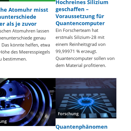
Hochreines Silizium
geschaffen –
che Atomuhr misst
Voraussetzung für
unterschiede
Quantencomputer
er als je zuvor
Ein Forscherteam hat
ischen Atomuhren lassen
erstmals Silizium-28 mit
henunterschiede genau
einem Reinheitsgrad von
 Das könnte helfen, etwa
99,99971 % erzeugt.
Höhe des Meeresspiegels
Quantencomputer sollen von
u bestimmen.
dem Material profitieren.
Forschung
ung
Quantenphänomen