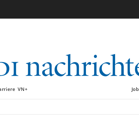
arriere
VN+
Job