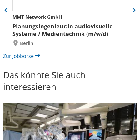
Eine
Eine
MMT Network GmbH
Folie
Folie
zurück
vor
Planungsingenieur:in audiovisuelle
Systeme / Medientechnik (m/w/d)
Berlin
Zur Jobbörse
Das könnte Sie auch
interessieren