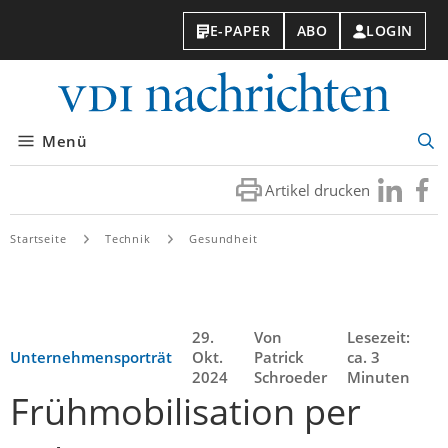
E-PAPER
ABO
LOGIN
VDI-
Nachri
Menü
Suc
öff
Artikel drucken
Besuchen
Besuc
Sie
Sie
uns
uns
Startseite
Technik
Gesundheit
bei
bei
LinkedIn
Faceb
29.
Von
Lesezeit:
Unternehmensporträt
Okt.
Patrick
ca. 3
2024
Schroeder
Minuten
Frühmobilisation per