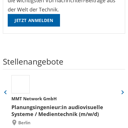
die wichtigsten VDI nachrichten-Beiträge aus
der Welt der Technik.
JETZT ANMELDEN
Stellenangebote
Eine
Eine
MMT Network GmbH
Folie
Folie
zurück
vor
Planungsingenieur:in audiovisuelle
Systeme / Medientechnik (m/w/d)
Berlin