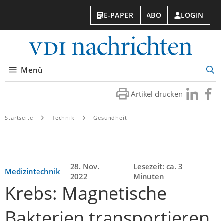
E-PAPER
ABO
LOGIN
VDI-
Nachri
Menü
Suc
öff
Artikel drucken
Besuchen
Besuc
Sie
Sie
uns
uns
Startseite
Technik
Gesundheit
bei
bei
LinkedIn
Faceb
28. Nov.
Lesezeit: ca. 3
Medizintechnik
2022
Minuten
Krebs: Magnetische
Bakterien transportieren