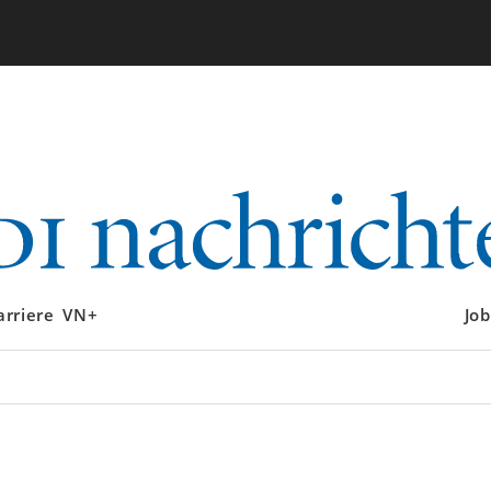
arriere
VN+
Job