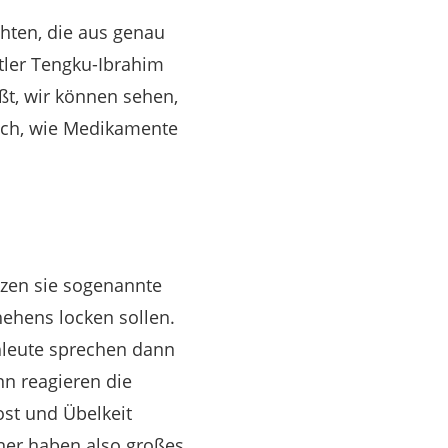
hten, die aus genau
ler Tengku-Ibrahim
ßt, wir können sehen,
lich, wie Medikamente
zen sie sogenannte
hehens locken sollen.
chleute sprechen dann
n reagieren die
ost und Übelkeit
ner haben also großes