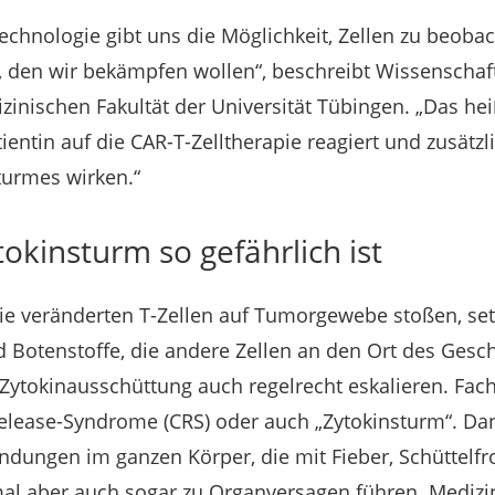
chnologie gibt uns die Möglichkeit, Zellen zu beobac
en wir bekämpfen wollen“, beschreibt Wissenschaft
inischen Fakultät der Universität Tübingen. „Das hei
ientin auf die CAR-T-Zelltherapie reagiert und zusätz
sturmes wirken.“
okinsturm so gefährlich ist
e veränderten T-Zellen auf Tumorgewebe stoßen, set
nd Botenstoffe, die andere Zellen an den Ort des Gesc
 Zytokinausschüttung auch regelrecht eskalieren. Fa
elease-Syndrome (CRS) oder auch „Zytokinsturm“. Dan
ndungen im ganzen Körper, die mit Fieber, Schüttelfr
l aber auch sogar zu Organversagen führen. Medizi