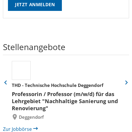
JETZT ANMELDEN
Stellenangebote
THD - Technische Hochschule Deggendorf
Eine
Eine
Folie
Folie
Professorin / Professor (m/w/d) für das
zurück
vor
Lehrgebiet "Nachhaltige Sanierung und
Renovierung"
Deggendorf
Zur Jobbörse