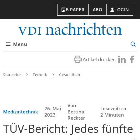
E-PAPER
ABO
LOGIN
VDI-
Nachri
Menü
Suc
öff
Artikel drucken
Besuchen
Besuc
Sie
Sie
uns
uns
Startseite
Technik
Gesundheit
bei
bei
LinkedIn
Faceb
Von
26. Mai
Lesezeit: ca.
Medizintechnik
Bettina
2023
2 Minuten
Reckter
TÜV-Bericht: Jedes fünfte