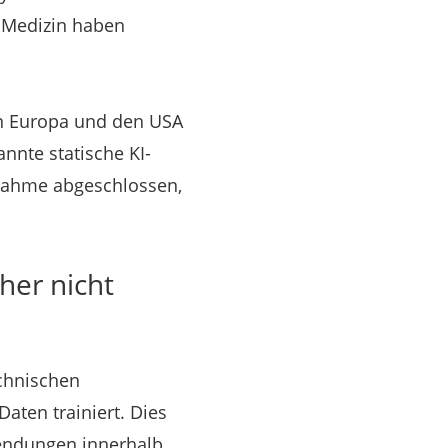
r Medizin haben
in Europa und den USA
nnte statische KI-
ebnahme abgeschlossen,
her nicht
echnischen
aten trainiert. Dies
wendungen innerhalb