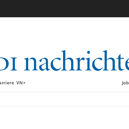
arriere
VN+
Job