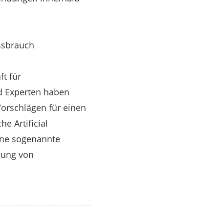
issbrauch
t für
d Experten haben
Vorschlägen für einen
e Artificial
eine sogenannte
gung von