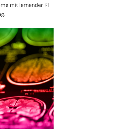
teme mit lernender KI
ng.