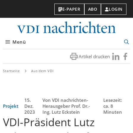
E-PAPER
ABO
LOGIN
VDI-
Nachri
Menü
Suc
öff
Artikel drucken
Besuchen
Besuc
Sie
Sie
uns
uns
Startseite
Aus dem VDI
bei
bei
LinkedIn
Faceb
15.
Von VDI nachrichten-
Lesezeit:
Projekt
Dez.
Herausgeber Prof. Dr.-
ca. 8
2023
Ing. Lutz Eckstein
Minuten
VDI-Präsident Lutz