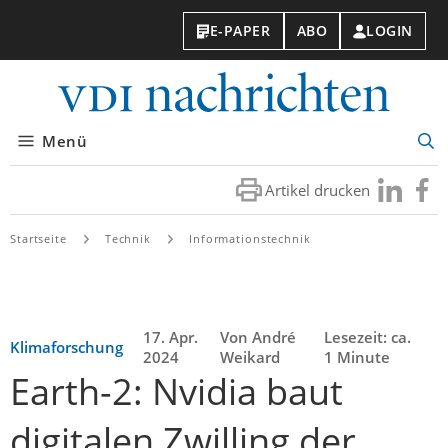
E-PAPER
ABO
LOGIN
VDI-
Nachri
Menü
Suc
öff
Artikel drucken
Besuchen
Besuc
Sie
Sie
uns
uns
Startseite
Technik
Informationstechnik
bei
bei
LinkedIn
Faceb
17. Apr.
Von André
Lesezeit: ca.
Klimaforschung
2024
Weikard
1 Minute
Earth-2: Nvidia baut
digitalen Zwilling der