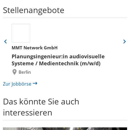
Stellenangebote
Eine
Eine
MMT Network GmbH
Folie
Folie
zurück
vor
Planungsingenieur:in audiovisuelle
Systeme / Medientechnik (m/w/d)
Berlin
Zur Jobbörse
Das könnte Sie auch
interessieren