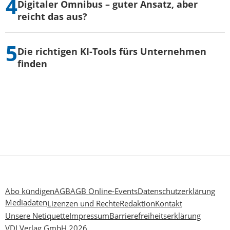
Digitaler Omnibus – guter Ansatz, aber
reicht das aus?
Die richtigen KI-Tools fürs Unternehmen
finden
Abo kündigen
AGB
AGB Online-Events
Datenschutzerklärung
Mediadaten
Lizenzen und Rechte
Redaktion
Kontakt
Unsere Netiquette
Impressum
Barrierefreiheitserklärung
VDI Verlag GmbH 2026