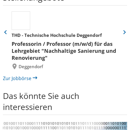
THD - Technische Hochschule Deggendorf
Eine
Eine
Folie
Folie
Professorin / Professor (m/w/d) für das
zurück
vor
Lehrgebiet "Nachhaltige Sanierung und
Renovierung"
Deggendorf
Zur Jobbörse
Das könnte Sie auch
interessieren