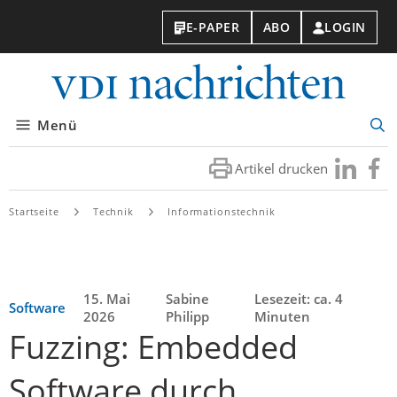
E-PAPER
ABO
LOGIN
VDI-
Nachri
Menü
Suc
öff
Artikel drucken
Besuchen
Besuc
Sie
Sie
uns
uns
Startseite
Technik
Informationstechnik
bei
bei
LinkedIn
Faceb
15. Mai
Sabine
Lesezeit: ca. 4
Software
2026
Philipp
Minuten
Fuzzing: Embedded
Software durch