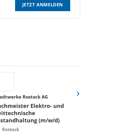
JETZT ANMELDEN
adtwerke Rostock AG
Hochschule für W
Eine
Folie
Recht Berlin
achmeister Elektro- und
vor
Professorin/Pr
eittechnische
(m/w/d) für
nstandhaltung (m/w/d)
"Konstruktion
Rostock