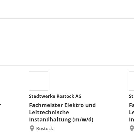
Stadtwerke Rostock AG
St
r
Fachmeister Elektro und
F
Leittechnische
L
Instandhaltung (m/w/d)
I
Rostock