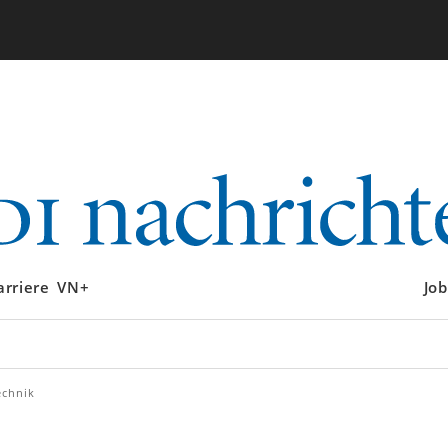
arriere
VN+
Job
echnik