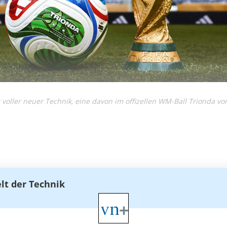
voller neuer Technik, eine davon im offizellen WM-Ball Trionda vo
elt der Technik