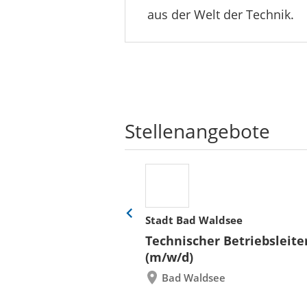
aus der Welt der Technik.
Stellenangebote
her
Stadt Bad Waldsee
Eine
Folie
ür
Technischer Betriebsleite
zurück
 und Bauen (BLB)
(m/w/d)
re/innen
Bad Waldsee
itektur bzw.
rwesen mit