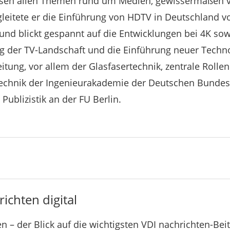
sen allen Themen rund um Medien, gewissermaßen vo
gleitete er die Einführung von HDTV in Deutschland 
ickt gespannt auf die Entwicklungen bei 4K sowie 8K. Dabei spielen die
ng der TV-Landschaft und die Einführung neuer Techno
tung, vor allem der Glasfasertechnik, zentrale Rollen
echnik der Ingenieurakademie der Deutschen Bundes
Publizistik an der FU Berlin.
ichten digital
n – der Blick auf die wichtigsten VDI nachrichten-Bei