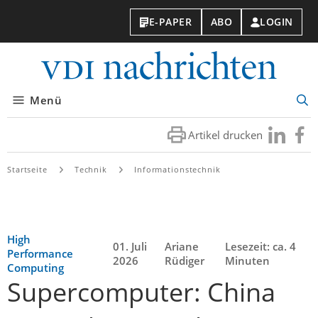
E-PAPER
ABO
LOGIN
VDI-
Nachri
Menü
Suc
öff
Artikel drucken
Besuchen
Besuc
Sie
Sie
uns
uns
Startseite
Technik
Informationstechnik
bei
bei
LinkedIn
Faceb
High
01. Juli
Ariane
Lesezeit: ca. 4
Performance
2026
Rüdiger
Minuten
Computing
Supercomputer: China