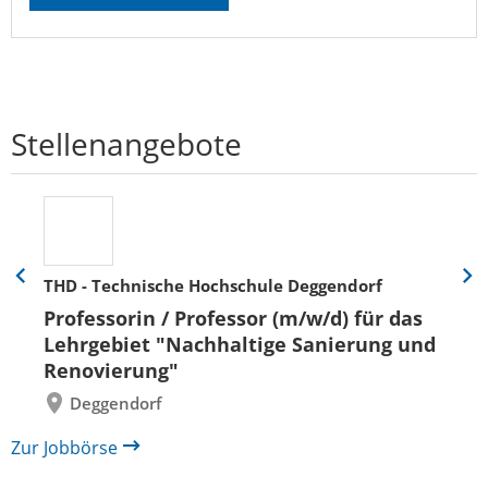
Stellenangebote
THD - Technische Hochschule Deggendorf
Eine
Eine
Folie
Folie
Professorin / Professor (m/w/d) für das
zurück
vor
Lehrgebiet "Nachhaltige Sanierung und
Renovierung"
Deggendorf
Zur Jobbörse