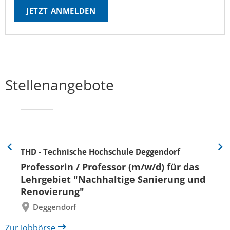
JETZT ANMELDEN
Stellenangebote
THD - Technische Hochschule Deggendorf
Eine
Eine
Folie
Folie
Professorin / Professor (m/w/d) für das
zurück
vor
Lehrgebiet "Nachhaltige Sanierung und
Renovierung"
Deggendorf
Zur Jobbörse