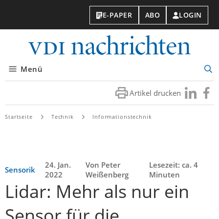
E-PAPER
ABO
LOGIN
VDI-
Nachri
Menü
Suc
öff
Artikel drucken
Besuchen
Besuc
Sie
Sie
uns
uns
Startseite
Technik
Informationstechnik
bei
bei
LinkedIn
Faceb
24. Jan.
Von Peter
Lesezeit: ca. 4
Sensorik
2022
Weißenberg
Minuten
Lidar: Mehr als nur ein
Sensor für die