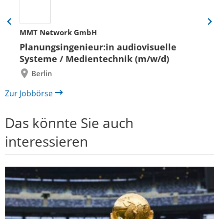
Eine
Eine
MMT Network GmbH
Folie
Folie
zurück
vor
Planungsingenieur:in audiovisuelle
Systeme / Medientechnik (m/w/d)
Berlin
Zur Jobbörse
Das könnte Sie auch
interessieren