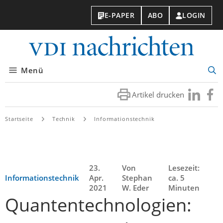
E-PAPER
ABO
LOGIN
VDI-
Nachri
Menü
Suc
öff
Artikel drucken
Besuchen
Besuc
Sie
Sie
uns
uns
Startseite
Technik
Informationstechnik
bei
bei
LinkedIn
Faceb
23.
Von
Lesezeit:
Informationstechnik
Apr.
Stephan
ca. 5
2021
W. Eder
Minuten
Quantentechnologien: