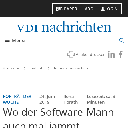
E-PAPER
ABO
LOGIN
VDI-
Nachri
Menü
Suc
öff
Artikel drucken
Besuchen
Besuc
Sie
Sie
uns
uns
Startseite
Technik
Informationstechnik
bei
bei
LinkedIn
Faceb
PORTRÄT DER
24. Juni
Ilona
Lesezeit: ca. 3
WOCHE
2019
Hörath
Minuten
Wo der Software-Mann
auch mal jammt