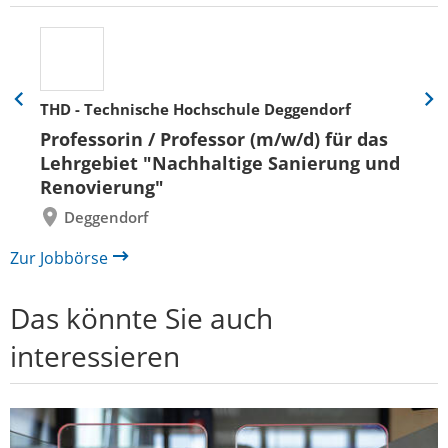
THD - Technische Hochschule Deggendorf
Eine
Eine
Folie
Folie
Professorin / Professor (m/w/d) für das
zurück
vor
Lehrgebiet "Nachhaltige Sanierung und
Renovierung"
Deggendorf
Zur Jobbörse
Das könnte Sie auch
interessieren