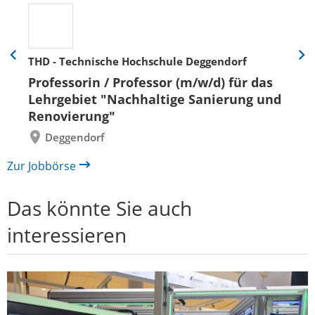
THD - Technische Hochschule Deggendorf
Eine
Eine
Folie
Folie
Professorin / Professor (m/w/d) für das
zurück
vor
Lehrgebiet "Nachhaltige Sanierung und
Renovierung"
Deggendorf
Zur Jobbörse
Das könnte Sie auch
interessieren