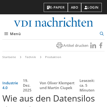
E-PAPER
ABO
LOGIN
VDI-
Nachri
Menü
Suc
öff
Artikel drucken
Besuchen
Besuc
Sie
Sie
uns
uns
Startseite
Technik
Produktion
bei
bei
LinkedIn
Faceb
19.
Lesezeit:
Industrie
Von Oliver Klempert
Dez.
ca. 5
4.0
und Martin Ciupek
2025
Minuten
Wie aus den Datensilos